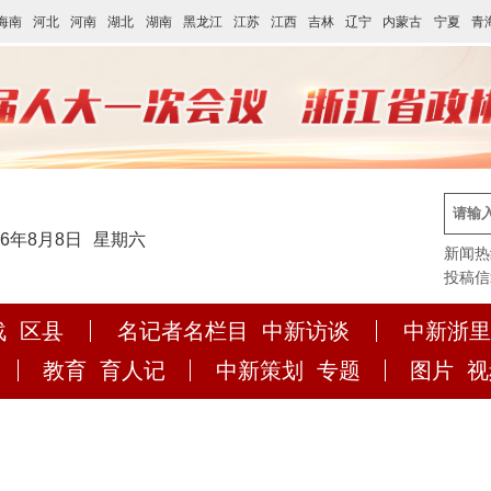
海南
河北
河南
湖北
湖南
黑龙江
江苏
江西
吉林
辽宁
内蒙古
宁夏
青
26年8月8日
星期六
新闻热线:
投稿信箱:
战
区县
名记者名栏目
中新访谈
中新浙里
教育
育人记
中新策划
专题
图片
视