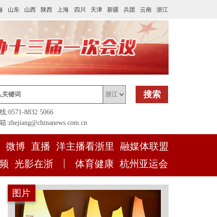
海
山东
山西
陕西
上海
四川
天津
新疆
兵团
云南
浙江
搜索
0571-8832 5066
zhejiang@chinanews.com.cn
微博
直播
洋主播看浙里
融媒体联盟
频
光影在浙
体育健康
杭州亚运会
图片