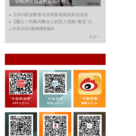
【#杭州亚残运村正式开村 ！运动员：村里太贴心，像回家一样】...
【2023职业教育与共同富裕高层对话会在浙江永康开幕】
【暖心！闭幕式舞台上的盲人也能“看见”火炬熄灭】
10月26日#新闻便利贴#
更多>>