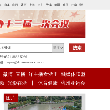
海
山东
山西
陕西
上海
四川
天津
新疆
兵团
云南
浙江
搜索
0571-8832 5066
zhejiang@chinanews.com.cn
微博
直播
洋主播看浙里
融媒体联盟
频
光影在浙
体育健康
杭州亚运会
图片