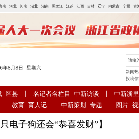
海南
河北
河南
湖北
湖南
黑龙江
江苏
江西
吉林
辽宁
内蒙古
宁夏
青
26年8月8日
星期六
新闻热线:
投稿信箱:
战
区县
名记者名栏目
中新访谈
中新浙里
教育
育人记
中新策划
专题
图片
视
只电子狗还会“恭喜发财”】