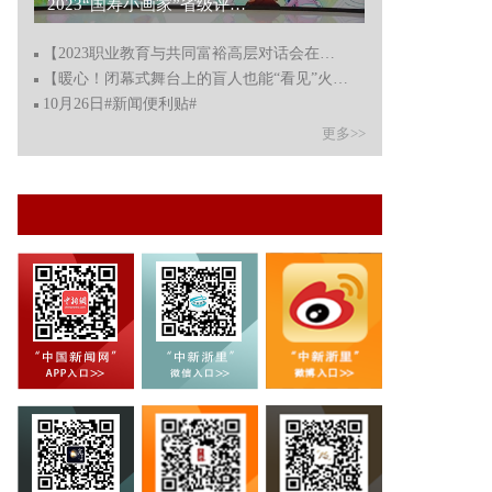
2023“国寿小画家”省级评选杭州举行 多名书画专家评百强佳作...
【2023职业教育与共同富裕高层对话会在浙江永康开幕】
【暖心！闭幕式舞台上的盲人也能“看见”火炬熄灭】
10月26日#新闻便利贴#
更多>>