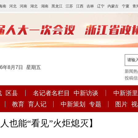
海南
河北
河南
湖北
湖南
黑龙江
江苏
江西
吉林
辽宁
内蒙古
宁夏
青
26年8月7日
星期五
新闻热线:
投稿信箱:
战
区县
名记者名栏目
中新访谈
中新浙里
教育
育人记
中新策划
专题
图片
视
人也能“看见”火炬熄灭】