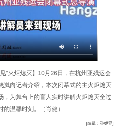
见”火炬熄灭】10月26日，在杭州亚残运会
晓岚向记者介绍，本次闭幕式的主火炬熄灭
场，为舞台上的盲人实时讲解火炬熄灭全过
时的温馨时刻。（肖健）
[编辑：孙妮亚]