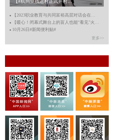
2023“国寿小画家”省级评选杭州举行 多名书画专家评百强佳作...
【2023职业教育与共同富裕高层对话会在浙江永康开幕】
【暖心！闭幕式舞台上的盲人也能“看见”火炬熄灭】
10月26日#新闻便利贴#
更多>>