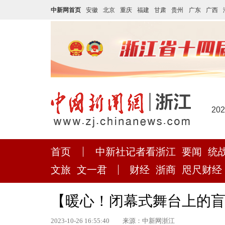
中新网首页
安徽
北京
重庆
福建
甘肃
贵州
广东
广西
20
首页
中新社记者看浙江
要闻
统
文旅
文一君
财经
浙商
咫尺财经
【暖心！闭幕式舞台上的盲
2023-10-26 16:55:40
来源：中新网浙江