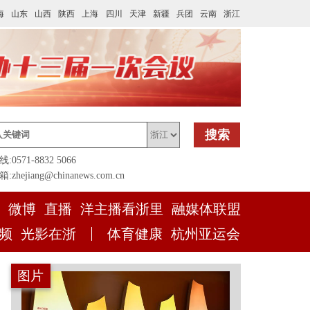
海
山东
山西
陕西
上海
四川
天津
新疆
兵团
云南
浙江
搜索
0571-8832 5066
zhejiang@chinanews.com.cn
微博
直播
洋主播看浙里
融媒体联盟
频
光影在浙
体育健康
杭州亚运会
图片