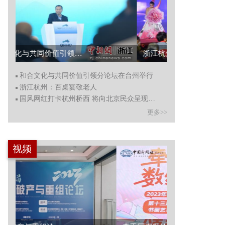
和合文化与共同价值引领分论坛在台州举行...
浙江杭州：百桌宴
和合文化与共同价值引领分论坛在台州举行
浙江杭州：百桌宴敬老人
国风网红打卡杭州桥西 将向北京民众呈现杭州文化
更多>>
视频