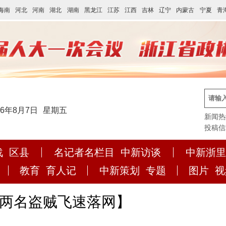
海南
河北
河南
湖北
湖南
黑龙江
江苏
江西
吉林
辽宁
内蒙古
宁夏
青
26年8月7日
星期五
新闻热线:
投稿信箱:
战
区县
名记者名栏目
中新访谈
中新浙里
教育
育人记
中新策划
专题
图片
视
，两名盗贼飞速落网】