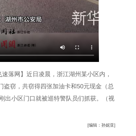
贼飞速落网】近日凌晨，浙江湖州某小区内，
门盗窃，共窃得四张加油卡和50元现金（总
到刚出小区门口就被巡特警队员们抓获。（视
门
[编辑：孙妮亚]