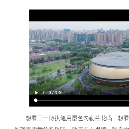
想看王一博执笔用墨色勾勒兰花吗，想看