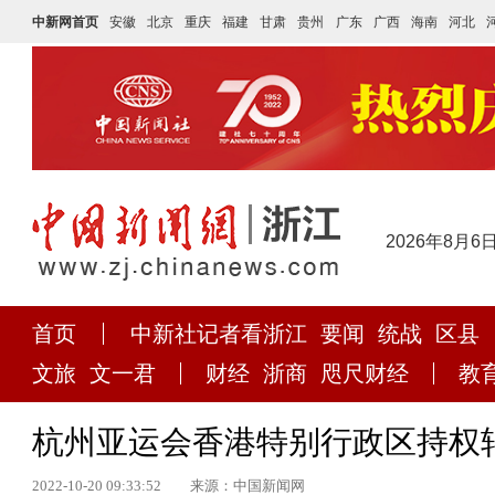
中新网首页
安徽
北京
重庆
福建
甘肃
贵州
广东
广西
海南
河北
2026年8月6
首页
中新社记者看浙江
要闻
统战
区县
文旅
文一君
财经
浙商
咫尺财经
教
杭州亚运会香港特别行政区持权
2022-10-20 09:33:52
来源：中国新闻网