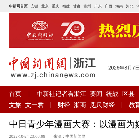
中新网首页
安徽
北京
重庆
福建
甘肃
贵州
广东
广西
海南
河北
2026年8月7
首页
中新社记者看浙江
要闻
统战
区县
文旅
文一君
财经
浙商
咫尺财经
教
中日青少年漫画大赛：以漫画为
2022-10-24 23:00:08
来源：中国新闻网