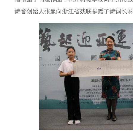
诗音创始人张赢向浙江省残联捐赠了诗词长