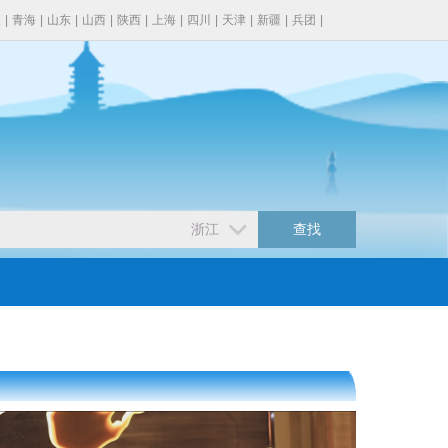
夏
|
青海
|
山东
|
山西
|
陕西
|
上海
|
四川
|
天津
|
新疆
|
兵团
|