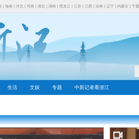
西
|
海南
|
河北
|
河南
|
湖北
|
湖南
|
黑龙江
|
江苏
|
江西
|
吉林
|
辽宁
|
内蒙古
|
宁
生活
文娱
专题
中新记者看浙江