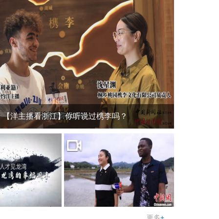
【洋主播看浙江】你听说过槜李吗？
更多
+