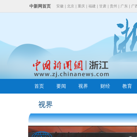
中新网首页
安徽
|
北京
|
重庆
|
福建
|
甘肃
|
贵州
|
广东
|
广
云南
|
浙江
首页
要闻
视界
财经
教育
视界