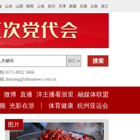
海
山东
山西
陕西
上海
四川
天津
新疆
兵团
云南
浙江
搜索
0571-8832 5066
zhejiang@chinanews.com.cn
微博
直播
洋主播看浙里
融媒体联盟
频
光影在浙
体育健康
杭州亚运会
图片