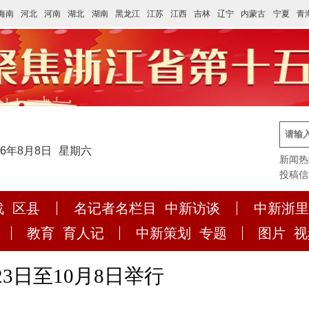
海南
河北
河南
湖北
湖南
黑龙江
江苏
江西
吉林
辽宁
内蒙古
宁夏
青
26年8月8日
星期六
新闻热线:
投稿信箱:
战
区县
名记者名栏目
中新访谈
中新浙里
教育
育人记
中新策划
专题
图片
视
23日至10月8日举行