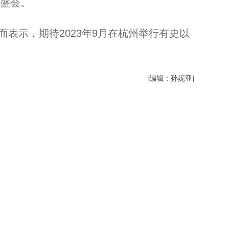
化盛会。
浙江德清出土大量千年瓷器 疑似东晋到南朝时期...
表示，期待2023年9月在杭州举行有史以
[编辑：孙妮亚]