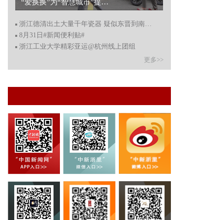
“爱换换”为“智慧城市”提供出行场景数字化嬗变 让绿色出行风潮吹向全国...
浙江德清出土大量千年瓷器 疑似东晋到南朝时期
8月31日#新闻便利贴#
浙江工业大学精彩亚运@杭州线上团组
更多>>