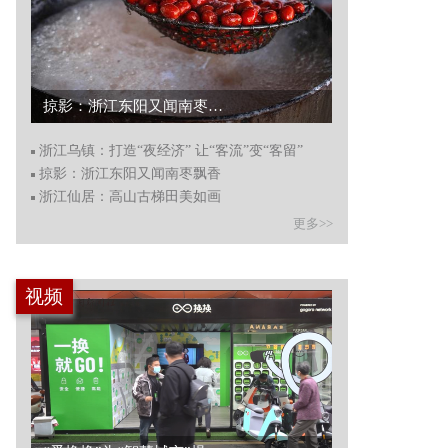
掠影：浙江东阳又闻南枣飘香...
浙江乌镇：打造“夜经济” 让“客流”变“客留”
掠影：浙江东阳又闻南枣飘香
浙江仙居：高山古梯田美如画
更多>>
视频