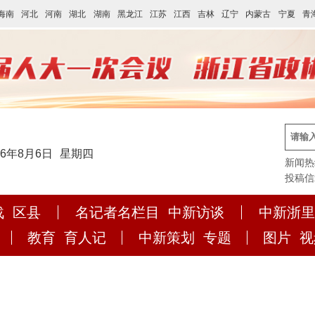
海南
河北
河南
湖北
湖南
黑龙江
江苏
江西
吉林
辽宁
内蒙古
宁夏
青
26年8月6日
星期四
新闻热线:
投稿信箱:
战
区县
名记者名栏目
中新访谈
中新浙里
教育
育人记
中新策划
专题
图片
视