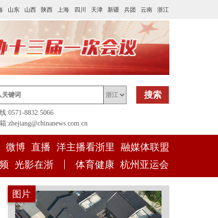
海
山东
山西
陕西
上海
四川
天津
新疆
兵团
云南
浙江
搜索
0571-8832 5066
zhejiang@chinanews.com.cn
微博
直播
洋主播看浙里
融媒体联盟
频
光影在浙
体育健康
杭州亚运会
图片