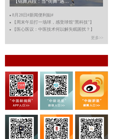
【锦舞八段：当“街舞”遇上“八段锦”】...
8月28日#新闻便利贴#
【周末午后打一场球，感受球馆“黑科技”】
【医心医议：中医技术何以解失眠困扰？】
更多>>