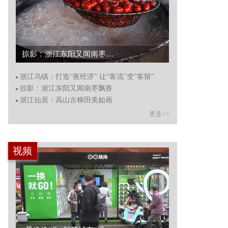
掠影：浙江东阳又闻南枣飘香...
浙江乌镇：打造“夜经济” 让“客流”变“客留”
掠影：浙江东阳又闻南枣飘香
浙江仙居：高山古梯田美如画
更多>>
视频