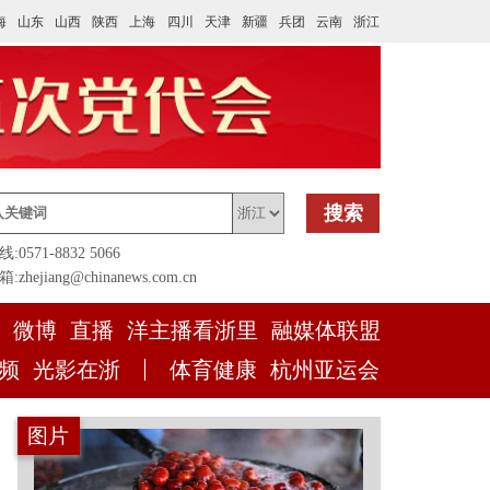
海
山东
山西
陕西
上海
四川
天津
新疆
兵团
云南
浙江
搜索
0571-8832 5066
zhejiang@chinanews.com.cn
微博
直播
洋主播看浙里
融媒体联盟
频
光影在浙
体育健康
杭州亚运会
图片