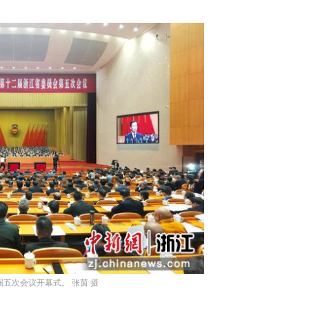
浙江乌镇：打造“夜经济” 让“客流”变“客留”...
五次会议开幕式。 张茵 摄