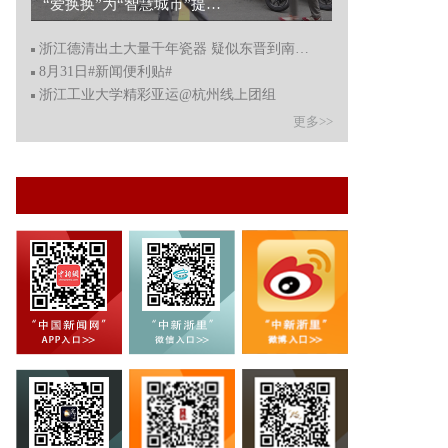
“爱换换”为“智慧城市”提供出行场景数字化嬗变 让绿色出行风潮吹向全国...
浙江德清出土大量千年瓷器 疑似东晋到南朝时期
8月31日#新闻便利贴#
浙江工业大学精彩亚运@杭州线上团组
更多>>