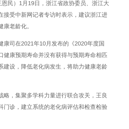
浙江德清出土大量千年瓷器 疑似东晋到南朝时期...
恩民）1月19日，浙江省政协委员、浙江大
在接受中新网记者专访时表示，建议浙江进
健康老龄化。
在2021年10月发布的《2020年度国
口健康预期寿命并没有获得与预期寿命相匹
系建设，降低老化病发生，将助力健康老龄
略，集聚多学科力量进行联合攻关，王良
科门诊，建立系统的老化病评估和检查检验
。