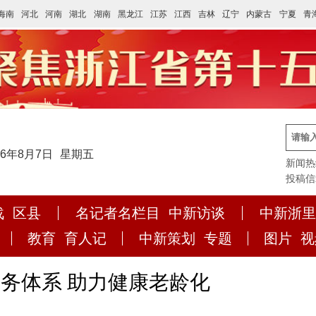
海南
河北
河南
湖北
湖南
黑龙江
江苏
江西
吉林
辽宁
内蒙古
宁夏
青
26年8月7日
星期五
新闻热线:
投稿信箱:
战
区县
名记者名栏目
中新访谈
中新浙里
教育
育人记
中新策划
专题
图片
视
务体系 助力健康老龄化