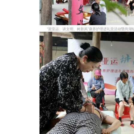
“迎亚运、讲文明、树新风”康养护理进礼堂活动暨尚湖