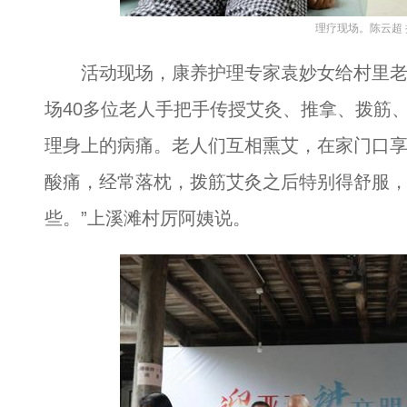
理疗现场。陈云超 
活动现场，康养护理专家袁妙女给村里老
场40多位老人手把手传授艾灸、推拿、拨筋
理身上的病痛。老人们互相熏艾，在家门口享
酸痛，经常落枕，拨筋艾灸之后特别得舒服
些。”上溪滩村厉阿姨说。