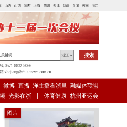
海
山东
山西
陕西
上海
四川
天津
新疆
兵团
云南
浙江
搜索
0571-8832 5066
zhejiang@chinanews.com.cn
微博
直播
洋主播看浙里
融媒体联盟
频
光影在浙
体育健康
杭州亚运会
图片