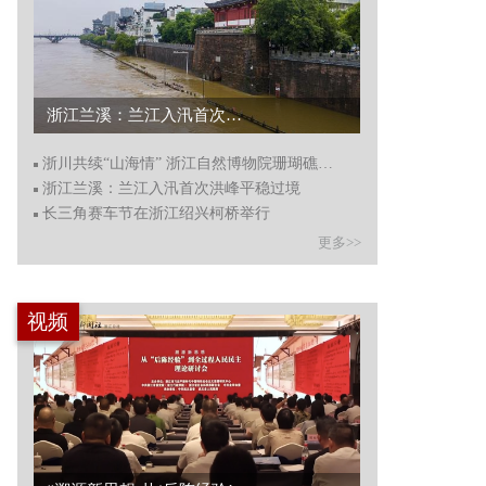
浙川共续“山海情” 浙江自然博物院珊瑚礁生物特展亮相四川...
浙川共续“山海情” 浙江自然博物院珊瑚礁生物特展亮相四川
浙江兰溪：兰江入汛首次洪峰平稳过境
长三角赛车节在浙江绍兴柯桥举行
更多>>
视频