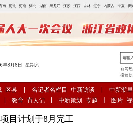
海南
河北
河南
湖北
湖南
黑龙江
江苏
江西
吉林
辽宁
内蒙古
宁夏
青
26年8月8日
星期六
新闻热线:
投稿信箱:
战
区县
名记者名栏目
中新访谈
中新浙里
教育
育人记
中新策划
专题
图片
视
项目计划于8月完工