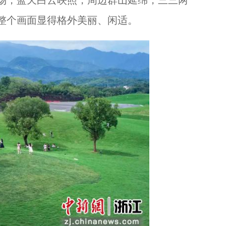
场，蓝天白云映照，周边群山延绵，三三两
整个画面显得格外美丽、闲适。