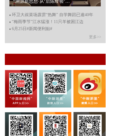
领略龙舟文化 度过一个与“粽”不同的端午节...
环卫大叔菜场霹雳“热舞” 自学舞蹈已逾40年
“梅雨季节”江水猛涨！11只羊被困江边
6月25日#新闻便利贴#
更多>>