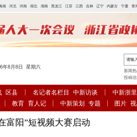
海南
河北
河南
湖北
湖南
黑龙江
江苏
江西
吉林
辽宁
内蒙古
宁夏
青
26年8月8日
星期六
新闻热线:
投稿信箱:
战
区县
名记者名栏目
中新访谈
中新浙里
教育
育人记
中新策划
专题
图片
视
运在富阳”短视频大赛启动