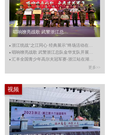
唱响嘹亮战歌 武警浙江总队金华支队开展主题歌咏比赛...
浙江统战“之江同心·经典展示”终场活动在杭州举行
唱响嘹亮战歌 武警浙江总队金华支队开展主题歌咏比赛
汇丰全国青少年高尔夫冠军赛-浙江站在湖州德清开赛
更多>>
视频