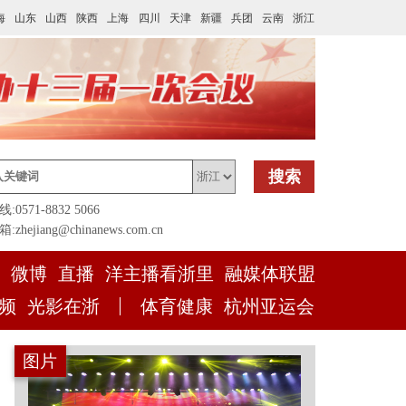
海
山东
山西
陕西
上海
四川
天津
新疆
兵团
云南
浙江
搜索
0571-8832 5066
zhejiang@chinanews.com.cn
微博
直播
洋主播看浙里
融媒体联盟
频
光影在浙
体育健康
杭州亚运会
图片