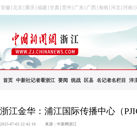
安徽
|
北京
|
重庆
|
福建
|
甘肃
|
贵州
|
广东
|
广西
|
海南
|
河北
|
河南
|
首页
中新社记者看浙江
要闻
统战
区县
名记者名栏目
洋
浙江金华：浦江国际传播中心（PJI
2025-07-02 22:42:16
来源：中新网浙江