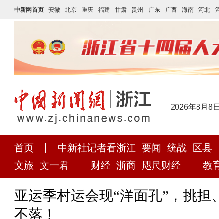
中新网首页
安徽
北京
重庆
福建
甘肃
贵州
广东
广西
海南
河北
2026年8月8
首页
中新社记者看浙江
要闻
统战
区县
文旅
文一君
财经
浙商
咫尺财经
教
亚运季村运会现“洋面孔”，挑担
不落！