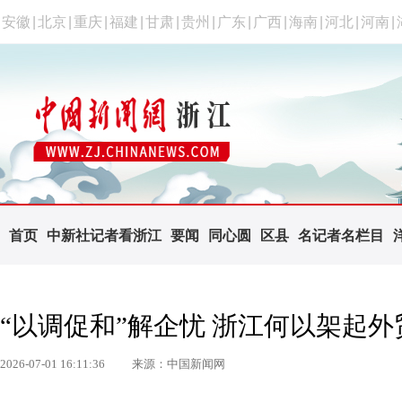
安徽
|
北京
|
重庆
|
福建
|
甘肃
|
贵州
|
广东
|
广西
|
海南
|
河北
|
河南
|
首页
中新社记者看浙江
要闻
同心圆
区县
名记者名栏目
“以调促和”解企忧 浙江何以架起外
2026-07-01 16:11:36
来源：中国新闻网