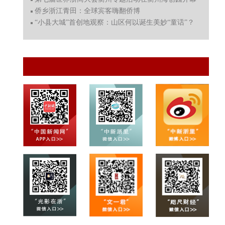
侨乡浙江青田：全球宾客嗨翻侨博
“小县大城”首创地观察：山区何以诞生美妙“童话”？