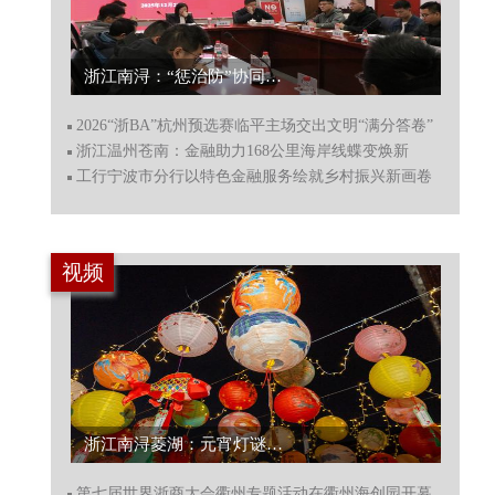
浙江南浔：“惩治防”协同发力 “传帮带”锻造铁军...
2026“浙BA”杭州预选赛临平主场交出文明“满分答卷”
浙江温州苍南：金融助力168公里海岸线蝶变焕新
工行宁波市分行以特色金融服务绘就乡村振兴新画卷
视频
浙江南浔菱湖：元宵灯谜续写千年华章...
第七届世界浙商大会衢州专题活动在衢州海创园开幕