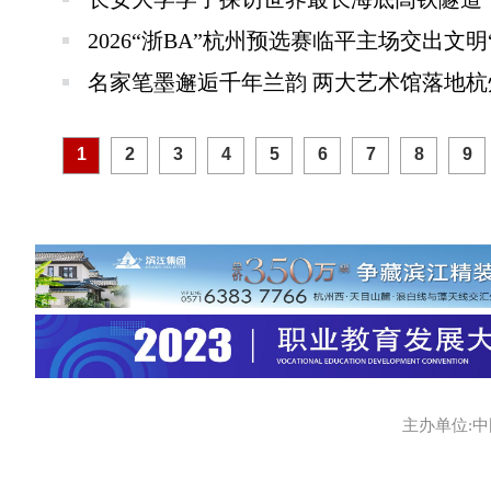
2026“浙BA”杭州预选赛临平主场交出文明
名家笔墨邂逅千年兰韵 两大艺术馆落地
1
2
3
4
5
6
7
8
9
主办单位:中