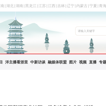
河南
|
湖北
|
湖南
|
黑龙江
|
江苏
|
江西
|
吉林
|
辽宁
|
内蒙古
|
宁夏
|
青
目
洋主播看浙里
中新访谈
融媒体联盟
图片
视频
直播
专