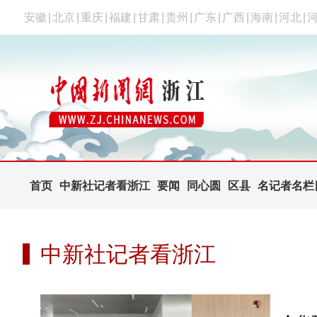
安徽
|
北京
|
重庆
|
福建
|
甘肃
|
贵州
|
广东
|
广西
|
海南
|
河北
|
首页
中新社记者看浙江
要闻
同心圆
区县
名记者名栏
中新社记者看浙江