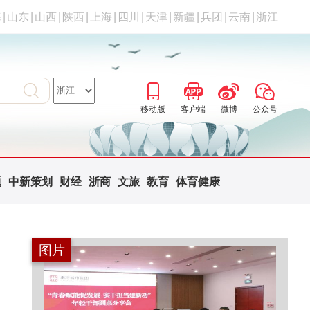
海
|
山东
|
山西
|
陕西
|
上海
|
四川
|
天津
|
新疆
|
兵团
|
云南
|
浙江
移动版
客户端
微博
公众号
题
中新策划
财经
浙商
文旅
教育
体育健康
图片