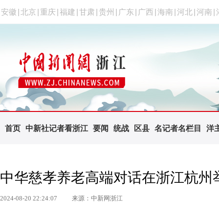
安徽
|
北京
|
重庆
|
福建
|
甘肃
|
贵州
|
广东
|
广西
|
海南
|
河北
|
河南
|
首页
中新社记者看浙江
要闻
统战
区县
名记者名栏目
洋
中华慈孝养老高端对话在浙江杭州
2024-08-20 22:24:07
来源：中新网浙江