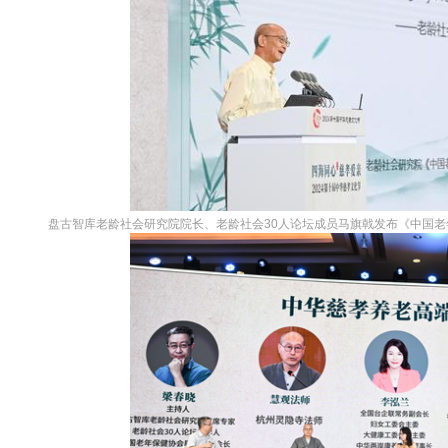
盘古智库老龄社会研究院院长、老龄社会30人论坛成员马旗戟发布《中国老年