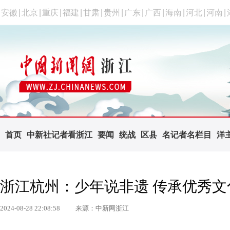
安徽
|
北京
|
重庆
|
福建
|
甘肃
|
贵州
|
广东
|
广西
|
海南
|
河北
|
河南
|
首页
中新社记者看浙江
要闻
统战
区县
名记者名栏目
洋
浙江杭州：少年说非遗 传承优秀文
2024-08-28 22:08:58
来源：中新网浙江