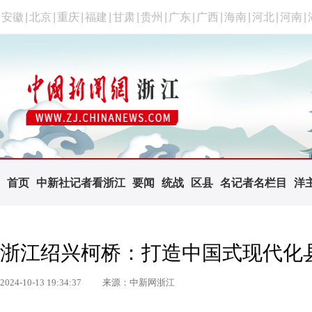
安徽
|
北京
|
重庆
|
福建
|
甘肃
|
贵州
|
广东
|
广西
|
海南
|
河北
|
河南
|
首页
中新社记者看浙江
要闻
统战
区县
名记者名栏目
洋
浙江绍兴柯桥：打造中国式现代化
2024-10-13 19:34:37
来源：中新网浙江