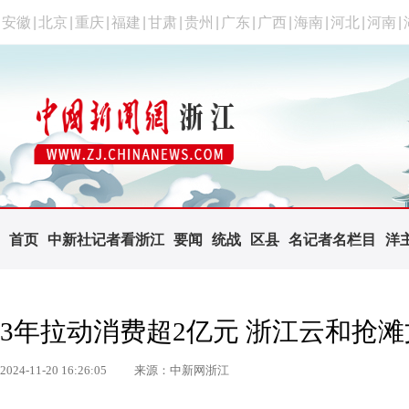
安徽
|
北京
|
重庆
|
福建
|
甘肃
|
贵州
|
广东
|
广西
|
海南
|
河北
|
河南
|
首页
中新社记者看浙江
要闻
统战
区县
名记者名栏目
洋
3年拉动消费超2亿元 浙江云和抢
2024-11-20 16:26:05
来源：中新网浙江