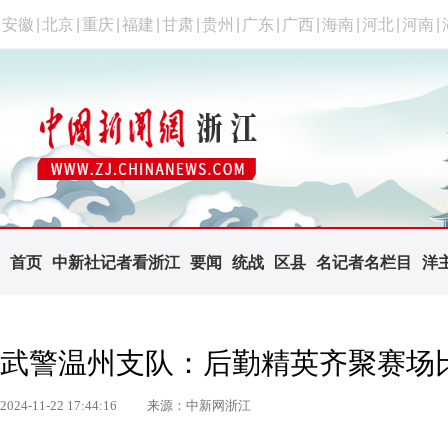
安徽
|
北京
|
重庆
|
福建
|
甘肃
|
贵州
|
广东
|
广西
|
海南
|
河北
|
河南
|
首页
中新社记者看浙江
要闻
统战
区县
名记者名栏目
洋
武警温州支队：后勤精英齐聚赛场
2024-11-22 17:44:16
来源：中新网浙江