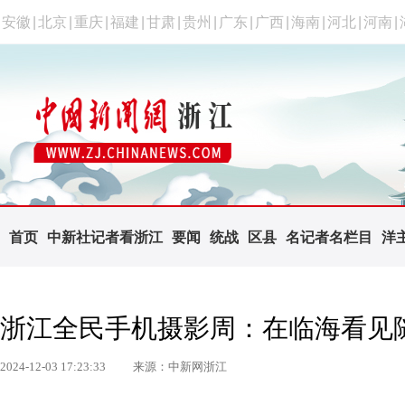
安徽
|
北京
|
重庆
|
福建
|
甘肃
|
贵州
|
广东
|
广西
|
海南
|
河北
|
河南
|
首页
中新社记者看浙江
要闻
统战
区县
名记者名栏目
洋
浙江全民手机摄影周：在临海看见
2024-12-03 17:23:33
来源：中新网浙江