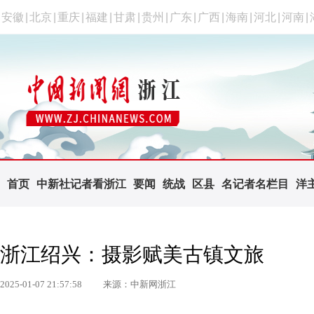
安徽
|
北京
|
重庆
|
福建
|
甘肃
|
贵州
|
广东
|
广西
|
海南
|
河北
|
河南
|
首页
中新社记者看浙江
要闻
统战
区县
名记者名栏目
洋
浙江绍兴：摄影赋美古镇文旅
2025-01-07 21:57:58
来源：中新网浙江