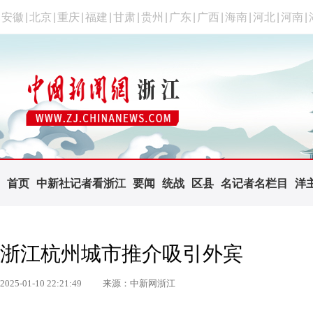
安徽
|
北京
|
重庆
|
福建
|
甘肃
|
贵州
|
广东
|
广西
|
海南
|
河北
|
河南
|
首页
中新社记者看浙江
要闻
统战
区县
名记者名栏目
洋
浙江杭州城市推介吸引外宾
2025-01-10 22:21:49
来源：中新网浙江