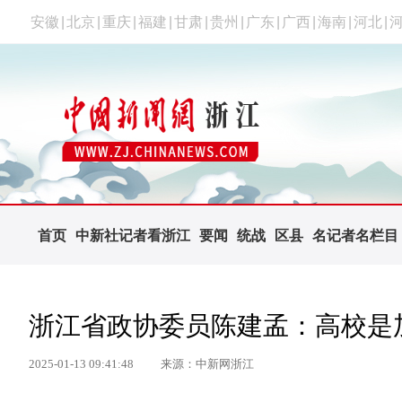
安徽
|
北京
|
重庆
|
福建
|
甘肃
|
贵州
|
广东
|
广西
|
海南
|
河北
|
首页
中新社记者看浙江
要闻
统战
区县
名记者名栏目
浙江省政协委员陈建孟：高校是
2025-01-13 09:41:48
来源：中新网浙江