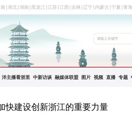
河南
|
湖北
|
湖南
|
黑龙江
|
江苏
|
江西
|
吉林
|
辽宁
|
内蒙古
|
宁夏
|
青
洋主播看浙里
中新访谈
融媒体联盟
图片
视频
直播
专题
加快建设创新浙江的重要力量