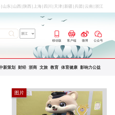
海
|
山东
|
山西
|
陕西
|
上海
|
四川
|
天津
|
新疆
|
兵团
|
云南
|
浙江
移动版
客户端
微博
公众号
中新策划
财经
浙商
文旅
教育
体育健康
影响力公益
图片