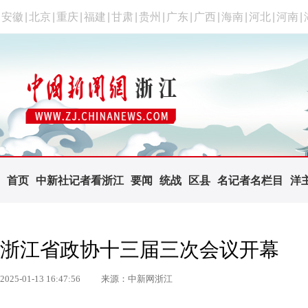
安徽
|
北京
|
重庆
|
福建
|
甘肃
|
贵州
|
广东
|
广西
|
海南
|
河北
|
河南
|
首页
中新社记者看浙江
要闻
统战
区县
名记者名栏目
洋
浙江省政协十三届三次会议开幕
2025-01-13 16:47:56
来源：中新网浙江