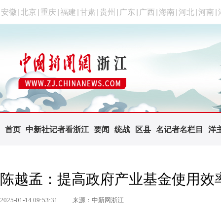
安徽
|
北京
|
重庆
|
福建
|
甘肃
|
贵州
|
广东
|
广西
|
海南
|
河北
|
河南
|
首页
中新社记者看浙江
要闻
统战
区县
名记者名栏目
洋
陈越孟：提高政府产业基金使用效
2025-01-14 09:53:31
来源：中新网浙江