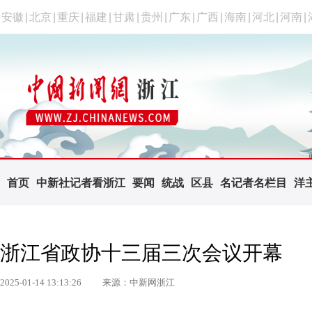
安徽
|
北京
|
重庆
|
福建
|
甘肃
|
贵州
|
广东
|
广西
|
海南
|
河北
|
河南
|
首页
中新社记者看浙江
要闻
统战
区县
名记者名栏目
洋
浙江省政协十三届三次会议开幕
2025-01-14 13:13:26
来源：中新网浙江