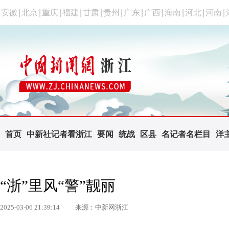
安徽
|
北京
|
重庆
|
福建
|
甘肃
|
贵州
|
广东
|
广西
|
海南
|
河北
|
河南
|
首页
中新社记者看浙江
要闻
统战
区县
名记者名栏目
洋
“浙”里风“警”靓丽
2025-03-06 21:39:14
来源：中新网浙江