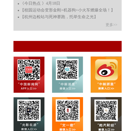
《今日热点 》4月18日
【校园运动会变形金刚+机器狗+小火车燃爆全场！】
【杭州边检站与死神赛跑，托举生命之光】
更多>>