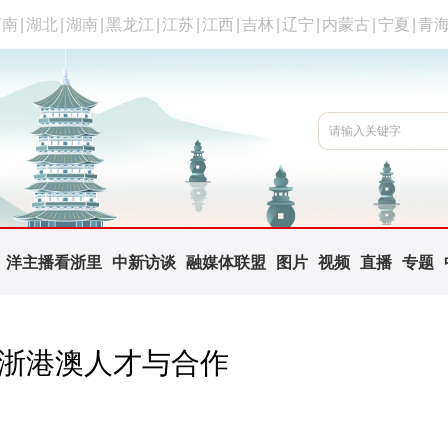
河南
|
湖北
|
湖南
|
黑龙江
|
江苏
|
江西
|
吉林
|
辽宁
|
内蒙古
|
宁夏
|
青
洋主播看浙里
中新访谈
融媒体联盟
图片
视频
直播
专题
接浙港澳人才与合作