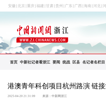
安徽
|
北京
|
重庆
|
福建
|
甘肃
|
贵州
|
广东
|
广西
|
海南
|
河北
|
首页
中新社记者看浙江
要闻
统战
区县
名记者名栏目
港澳青年科创项目杭州路演 链
2025-04-20 21:31:09
来源：中新网浙江