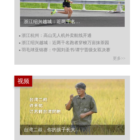
浙江杭州：高山无人机外卖航线开通...
浙江杭州：高山无人机外卖航线开通
浙江绍兴越城：近两千名跑者穿梭万亩抹茶园
羽毛球亚锦赛：中国刘圣书/谭宁晋级女双决赛
更多>>
视频
白居易 苏东坡 谁对杭州贡献更大？...