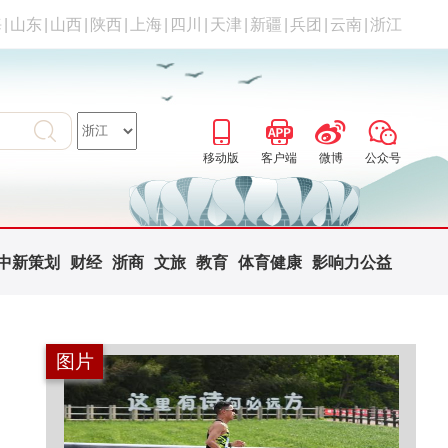
海
|
山东
|
山西
|
陕西
|
上海
|
四川
|
天津
|
新疆
|
兵团
|
云南
|
浙江
移动版
客户端
微博
公众号
中新策划
财经
浙商
文旅
教育
体育健康
影响力公益
图片