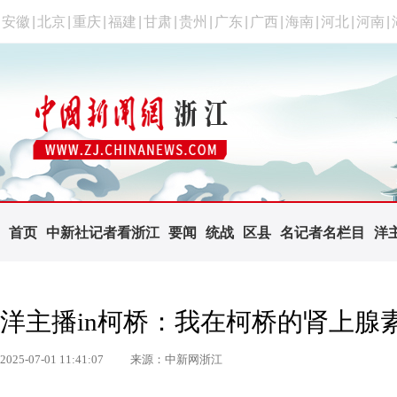
安徽
|
北京
|
重庆
|
福建
|
甘肃
|
贵州
|
广东
|
广西
|
海南
|
河北
|
河南
|
首页
中新社记者看浙江
要闻
统战
区县
名记者名栏目
洋
洋主播in柯桥：我在柯桥的肾上腺
2025-07-01 11:41:07
来源：中新网浙江