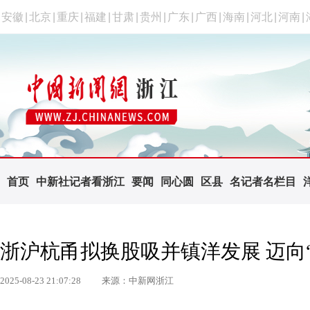
安徽
|
北京
|
重庆
|
福建
|
甘肃
|
贵州
|
广东
|
广西
|
海南
|
河北
|
河南
|
首页
中新社记者看浙江
要闻
同心圆
区县
名记者名栏目
浙沪杭甬拟换股吸并镇洋发展 迈向“
2025-08-23 21:07:28
来源：中新网浙江