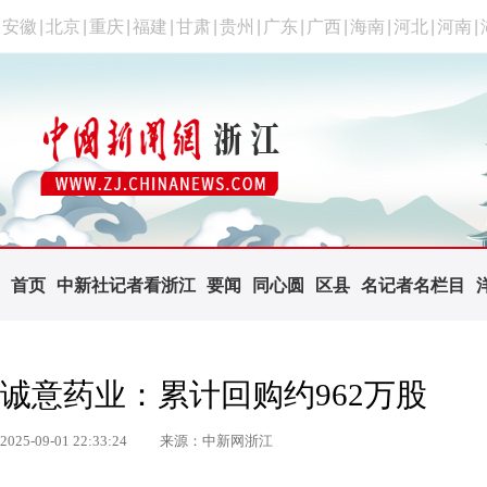
安徽
|
北京
|
重庆
|
福建
|
甘肃
|
贵州
|
广东
|
广西
|
海南
|
河北
|
河南
|
首页
中新社记者看浙江
要闻
同心圆
区县
名记者名栏目
诚意药业：累计回购约962万股
2025-09-01 22:33:24
来源：中新网浙江