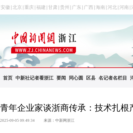
安徽
|
北京
|
重庆
|
福建
|
甘肃
|
贵州
|
广东
|
广西
|
海南
|
河北
|
河南
|
首页
中新社记者看浙江
要闻
同心圆
区县
名记者名栏目
青年企业家谈浙商传承：技术扎根
2025-09-05 09:49:34
来源：中新网浙江