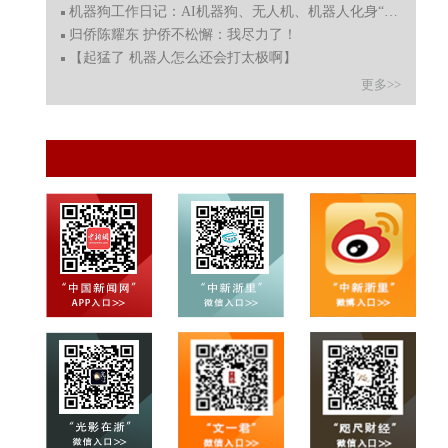
机器狗工作日记：AI机器狗、无人机、机器人化身“安全哨兵
归侨陈耀东 护侨不松懈：我尽力了！
【起猛了 机器人怎么还会打太极啊】
更多>>