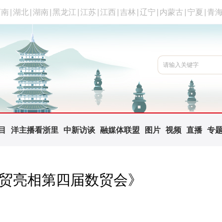
河南
|
湖北
|
湖南
|
黑龙江
|
江苏
|
江西
|
吉林
|
辽宁
|
内蒙古
|
宁夏
|
青
目
洋主播看浙里
中新访谈
融媒体联盟
图片
视频
直播
专
国贸亮相第四届数贸会》