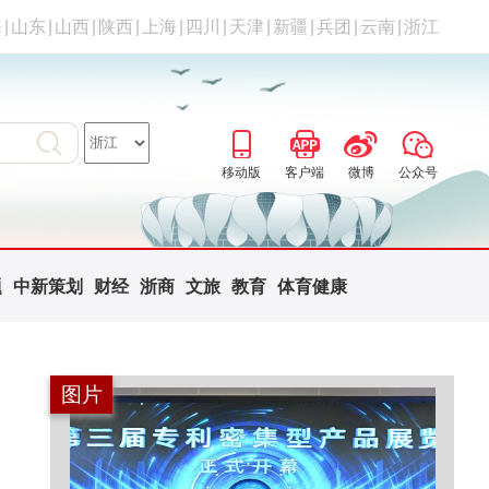
海
|
山东
|
山西
|
陕西
|
上海
|
四川
|
天津
|
新疆
|
兵团
|
云南
|
浙江
移动版
客户端
微博
公众号
题
中新策划
财经
浙商
文旅
教育
体育健康
图片