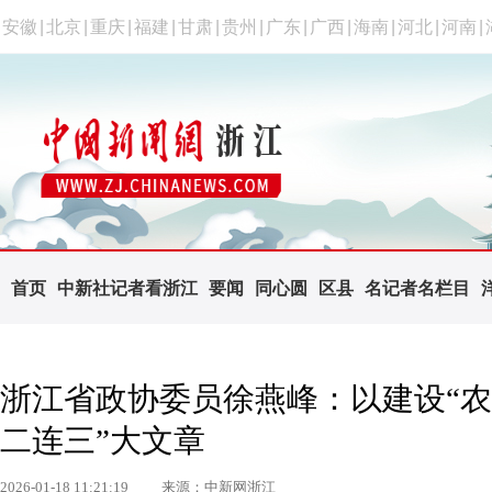
安徽
|
北京
|
重庆
|
福建
|
甘肃
|
贵州
|
广东
|
广西
|
海南
|
河北
|
河南
|
首页
中新社记者看浙江
要闻
同心圆
区县
名记者名栏目
浙江省政协委员徐燕峰：以建设“农
二连三”大文章
2026-01-18 11:21:19
来源：中新网浙江