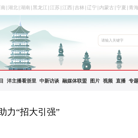
河南
|
湖北
|
湖南
|
黑龙江
|
江苏
|
江西
|
吉林
|
辽宁
|
内蒙古
|
宁夏
|
青
目
洋主播看浙里
中新访谈
融媒体联盟
图片
视频
直播
专
助力“招大引强”