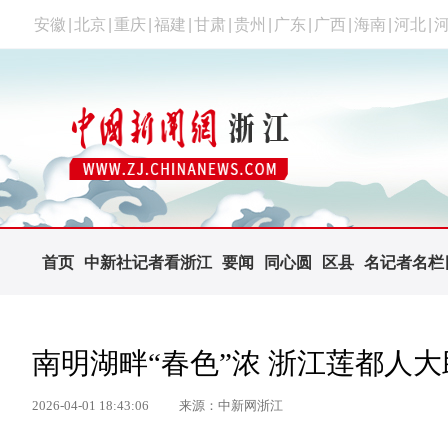
安徽
|
北京
|
重庆
|
福建
|
甘肃
|
贵州
|
广东
|
广西
|
海南
|
河北
|
首页
中新社记者看浙江
要闻
同心圆
区县
名记者名栏
南明湖畔“春色”浓 浙江莲都人大
2026-04-01 18:43:06
来源：中新网浙江