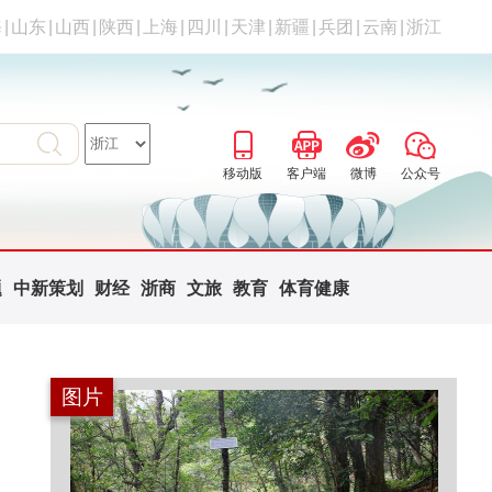
海
|
山东
|
山西
|
陕西
|
上海
|
四川
|
天津
|
新疆
|
兵团
|
云南
|
浙江
移动版
客户端
微博
公众号
题
中新策划
财经
浙商
文旅
教育
体育健康
图片