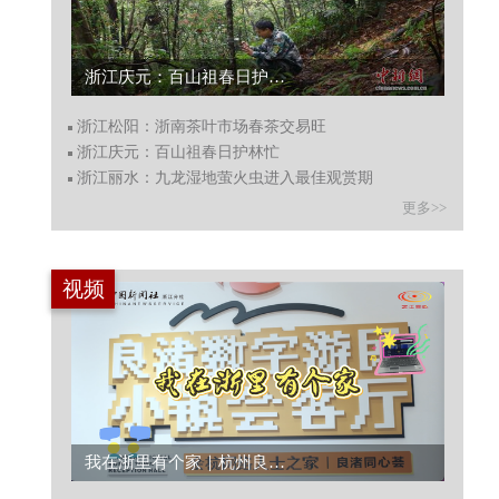
浙江庆元：百山祖春日护林忙...
浙江松阳：浙南茶叶市场春茶交易旺
浙江庆元：百山祖春日护林忙
浙江丽水：九龙湿地萤火虫进入最佳观赏期
更多>>
视频
我在浙里有个家｜杭州良渚同心荟：灵感不设限 此处即为家...