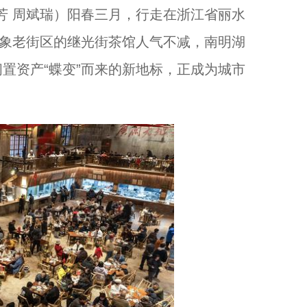
芳 周斌瑞）阳春三月，行走在浙江省丽水
万象老街区的继光街茶馆人气不减，南明湖
浙江松阳：浙南茶叶市场春茶交易旺...
置资产“蝶变”而来的新地标，正成为城市
我在浙里有个家｜在浙江湖州安吉余村的绿水青山里，藏着年轻人的新主场...