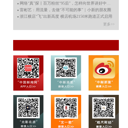
网络“真”探丨百万粉丝“95后”，怎样向世界讲好中国故事
雷彬艺：用流量，去做“不可能的事”｜小新的朋友圈
浙江横店“飞”出新高度 横店机场2150米跑道正式启用
更多>>