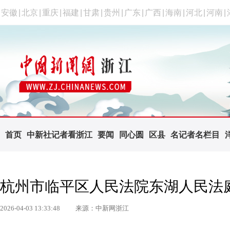
安徽
|
北京
|
重庆
|
福建
|
甘肃
|
贵州
|
广东
|
广西
|
海南
|
河北
|
河南
|
首页
中新社记者看浙江
要闻
同心圆
区县
名记者名栏目
杭州市临平区人民法院东湖人民法
2026-04-03 13:33:48
来源：中新网浙江