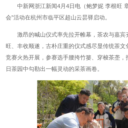
中新网浙江新闻4月4日电（鲍梦妮 李根旺 章
会”活动在杭州市临平区超山云昙驿启动。
激昂的喊山仪式率先拉开帷幕，茶农与嘉宾齐
旺、丰收顺遂，古朴庄重的仪式感尽显传统茶文
竞赛火热开展，参赛选手腰挎竹篓、穿梭茶垄，
日茶园中勾勒出一幅灵动的采茶画卷。