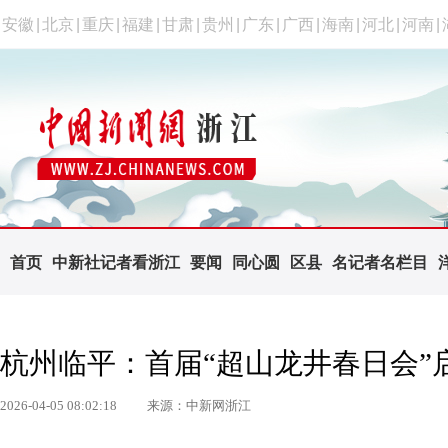
安徽
|
北京
|
重庆
|
福建
|
甘肃
|
贵州
|
广东
|
广西
|
海南
|
河北
|
河南
|
首页
中新社记者看浙江
要闻
同心圆
区县
名记者名栏目
杭州临平：首届“超山龙井春日会”
2026-04-05 08:02:18
来源：中新网浙江