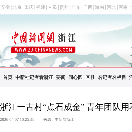
安徽
|
北京
|
重庆
|
福建
|
甘肃
|
贵州
|
广东
|
广西
|
海南
|
河北
|
河南
|
首页
中新社记者看浙江
要闻
同心圆
区县
名记者名栏目
浙江一古村“点石成金” 青年团队
2026-04-07 16:25:29
来源：中新网浙江