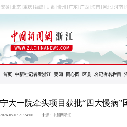
安徽
|
北京
|
重庆
|
福建
|
甘肃
|
贵州
|
广东
|
广西
|
海南
|
河北
|
河南
|
首页
中新社记者看浙江
要闻
同心圆
区县
名记者名栏目
宁大一院牵头项目获批“四大慢病”
2026-05-07 21:24:06
来源：中新网浙江