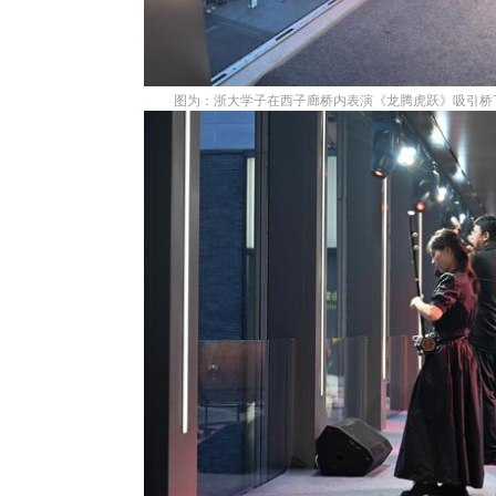
图为：浙大学子在西子廊桥内表演《龙腾虎跃》吸引桥下