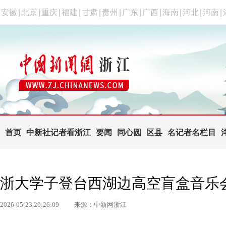
安徽
|
北京
|
重庆
|
福建
|
甘肃
|
贵州
|
广东
|
广西
|
海南
|
河北
|
河南
|
首页
中新社记者看浙江
要闻
同心圆
区县
名记者名栏目
浙大学子登台西湖边高空盲盒音乐会
2026-05-23 20:26:09
来源：中新网浙江