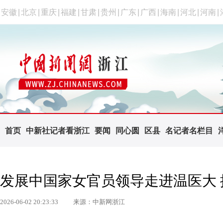
安徽
|
北京
|
重庆
|
福建
|
甘肃
|
贵州
|
广东
|
广西
|
海南
|
河北
|
河南
|
首页
中新社记者看浙江
要闻
同心圆
区县
名记者名栏目
发展中国家女官员领导走进温医大
2026-06-02 20:23:33
来源：中新网浙江