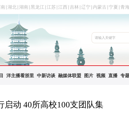
河南
|
湖北
|
湖南
|
黑龙江
|
江苏
|
江西
|
吉林
|
辽宁
|
内蒙古
|
宁夏
|
青
目
洋主播看浙里
中新访谈
融媒体联盟
图片
视频
直播
专
启动 40所高校100支团队集