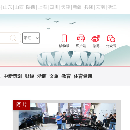
海
|
山东
|
山西
|
陕西
|
上海
|
四川
|
天津
|
新疆
|
兵团
|
云南
|
浙江
移动版
客户端
微博
公众号
题
中新策划
财经
浙商
文旅
教育
体育健康
图片