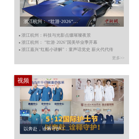
浙江杭州：科技与光影点缀璀璨夜景...
浙江杭州：科技与光影点缀璀璨夜景
浙江杭州： “壮游·2026”国美毕业季开幕
浙江嘉兴“红船小讲解”：童声话党史 薪火代代传
更多>>
视频
中欧港航业代表共话绿色航运走廊建设...
以奔赴