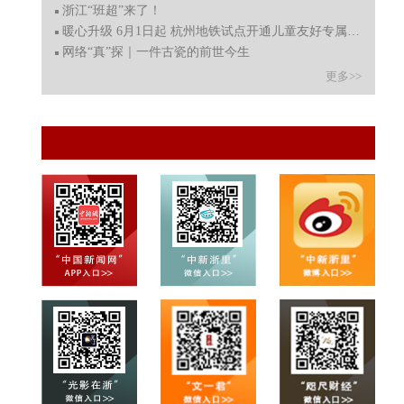
浙江“班超”来了！
暖心升级 6月1日起 杭州地铁试点开通儿童友好专属“彩虹通
网络“真”探｜一件古瓷的前世今生
更多>>