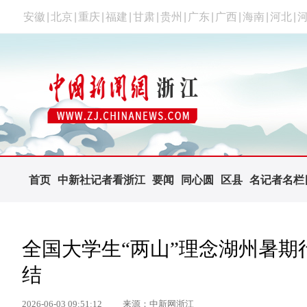
安徽
|
北京
|
重庆
|
福建
|
甘肃
|
贵州
|
广东
|
广西
|
海南
|
河北
|
首页
中新社记者看浙江
要闻
同心圆
区县
名记者名栏
全国大学生“两山”理念湖州暑期行
结
2026-06-03 09:51:12
来源：中新网浙江