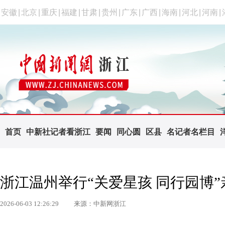
安徽
|
北京
|
重庆
|
福建
|
甘肃
|
贵州
|
广东
|
广西
|
海南
|
河北
|
河南
|
首页
中新社记者看浙江
要闻
同心圆
区县
名记者名栏目
浙江温州举行“关爱星孩 同行园博
2026-06-03 12:26:29
来源：中新网浙江