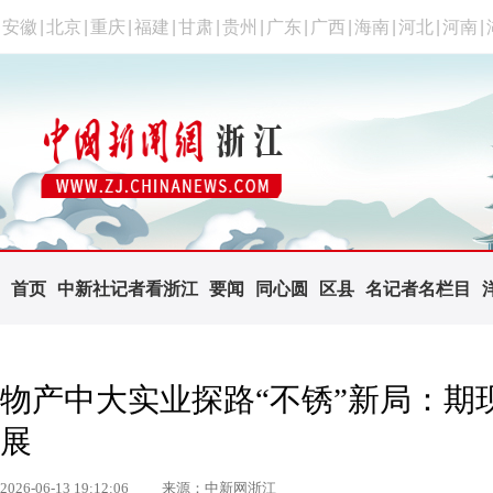
安徽
|
北京
|
重庆
|
福建
|
甘肃
|
贵州
|
广东
|
广西
|
海南
|
河北
|
河南
|
首页
中新社记者看浙江
要闻
同心圆
区县
名记者名栏目
物产中大实业探路“不锈”新局：期
展
2026-06-13 19:12:06
来源：中新网浙江