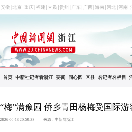
安徽
|
北京
|
重庆
|
福建
|
甘肃
|
贵州
|
广东
|
广西
|
海南
|
河北
|
河南
|
首页
中新社记者看浙江
要闻
同心圆
区县
名记者名栏目
“梅”满豫园 侨乡青田杨梅受国际游
2026-06-13 20:59:38
来源：中新网浙江